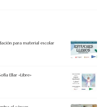
ción para material escolar
ofía Ellar «Libre»
ntra el cáncer