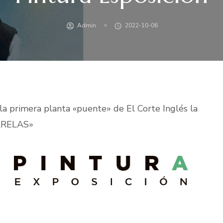
Admin
2022-10-06
a primera planta «puente» de El Corte Inglés la
UARELAS»